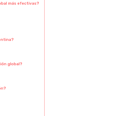
obal más efectivas?
entina?
ión global?
ón?