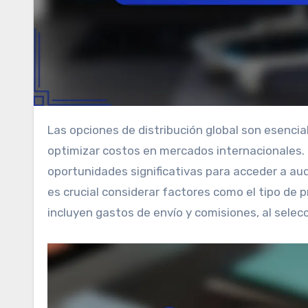
Las opciones de distribución global son esenciales para los vendedores que buscan expandir su alcance y
optimizar costos en mercados internacionales
oportunidades significativas para acceder a aud
es crucial considerar factores como el tipo de 
incluyen gastos de envío y comisiones, al sele