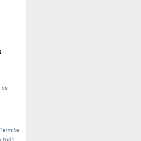
s
e de
 Permite
n todo