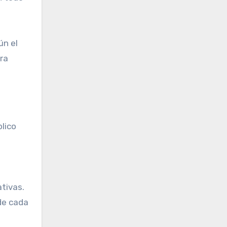
ún el
ara
lico
ativas.
de cada