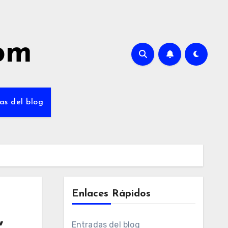
com
as del blog
Enlaces Rápidos
,
Entradas del blog