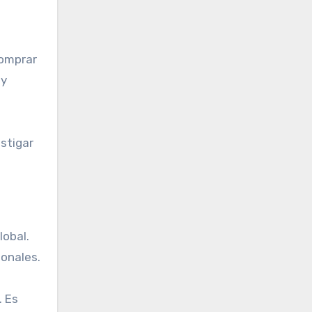
comprar
 y
stigar
lobal.
ionales.
. Es