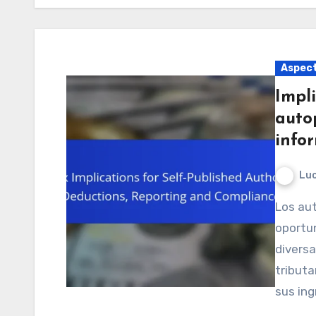
Aspect
Impli
auto
info
Luc
Los autores autoeditados en Argentina tienen la
oportun
diversa
tributa
sus in