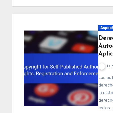
Aspect
Dere
Auto
Apli
Luc
Los autores autopublicados en Argentina gozan de
derecho
la dist
derech
estos…