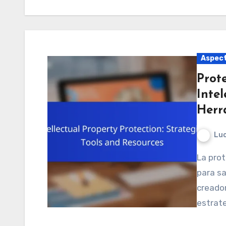
Aspect
Prot
Intel
Herr
Luc
La protección de la propiedad intelectual es esencial
para sa
creador
estrate