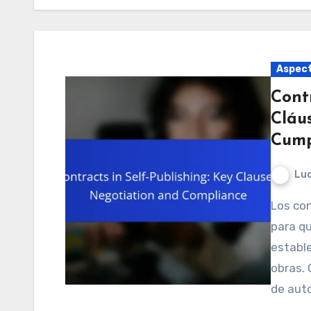
Aspect
Cont
Cláu
Cump
Luc
Los contratos de auto-publicación son esenciales
para qu
estable
obras. 
de aut