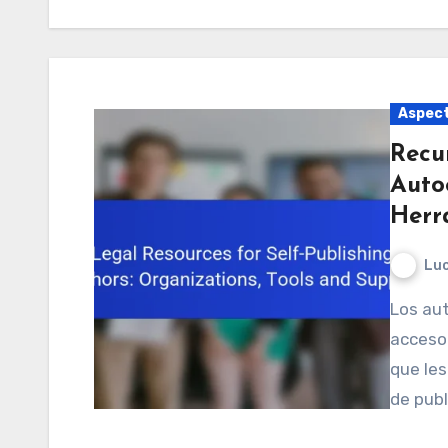
Aspect
Recu
Auto
Herr
Luc
Los autores auto-publicados en Argentina tienen
acceso 
que les
de publ