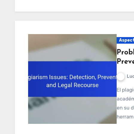
Aspect
Prob
Prev
Luc
El plagio es un problema significativo en el ámbito
académi
en su d
herrami