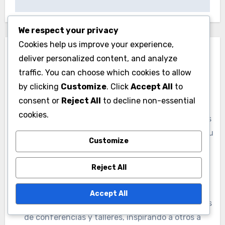
We respect your privacy
Cookies help us improve your experience,
deliver personalized content, and analyze
traffic. You can choose which cookies to allow
by clicking
Customize
. Click
Accept All
to
By
Lucía Fernández
consent or
Reject All
to decline non-essential
cookies.
Lucía es una experta en estrategias de SEO con más
de diez años de experiencia en la industria digital. Su
Customize
pasión por el marketing online la llevó a
especializarse en redirecciones 301 desde dominios
Reject All
envejecidos, ayudando a empresas a maximizar su
visibilidad en línea y a recuperar tráfico valioso.
Accept All
Además, Lucía comparte sus conocimientos a través
de conferencias y talleres, inspirando a otros a