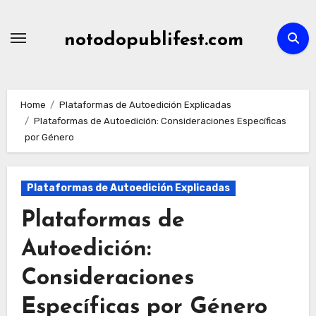
Skip
to
notodopublifest.com
content
Home
Plataformas de Autoedición Explicadas
Plataformas de Autoedición: Consideraciones Específicas
por Género
Plataformas de Autoedición Explicadas
Plataformas de
Autoedición:
Consideraciones
Específicas por Género