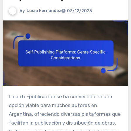
By
Lucía Fernández
03/12/2025
La auto-publicación se ha convertido en una
opción viable para muchos autores en
Argentina, ofreciendo diversas plataformas que
facilitan la publicación y distribución de obras.