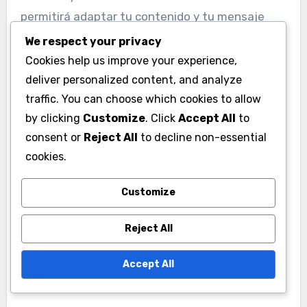
permitirá adaptar tu contenido y tu mensaje
para resonar con ellos de manera efectiva.
We respect your privacy
Cookies help us improve your experience,
Prueba y ajusta tu enfoque
deliver personalized content, and analyze
traffic. You can choose which cookies to allow
No temas experimentar con diferentes temas
by clicking
Customize
. Click
Accept All
to
dentro de tu nicho. Publica contenido variado y
consent or
Reject All
to decline non-essential
observa qué resuena más con tu audiencia.
cookies.
Utiliza herramientas de análisis para medir el
compromiso y ajusta tu enfoque según los
Customize
resultados obtenidos.
Reject All
Accept All