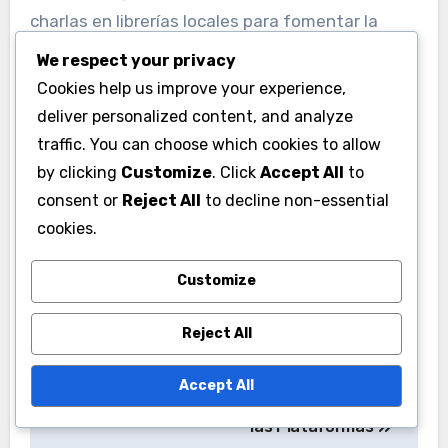
charlas en librerías locales para fomentar la
interacción entre autores y lectores. Estas
We respect your privacy
actividades no solo aumentan la visibilidad de
Cookies help us improve your experience,
los libros, sino que también crean una
deliver personalized content, and analyze
comunidad alrededor de la marca.
traffic. You can choose which cookies to allow
by clicking
Customize
. Click
Accept All
to
consent or
Reject All
to decline non-essential
cookies.
Customize
Post
Reject All
Eventos de Autor:
Consistencia de la
navigation
Fortaleciendo Tu
Marca del Autor:
Accept All
Identidad de Marca
Importancia en Todas
las Plataformas