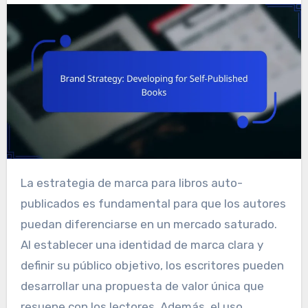
La estrategia de marca para libros auto-
publicados es fundamental para que los autores
puedan diferenciarse en un mercado saturado.
Al establecer una identidad de marca clara y
definir su público objetivo, los escritores pueden
desarrollar una propuesta de valor única que
resuene con los lectores. Además, el uso