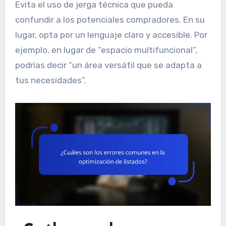
Evita el uso de jerga técnica que pueda
confundir a los potenciales compradores. En su
lugar, opta por un lenguaje claro y accesible. Por
ejemplo, en lugar de “espacio multifuncional”,
podrías decir “un área versátil que se adapta a
tus necesidades”.