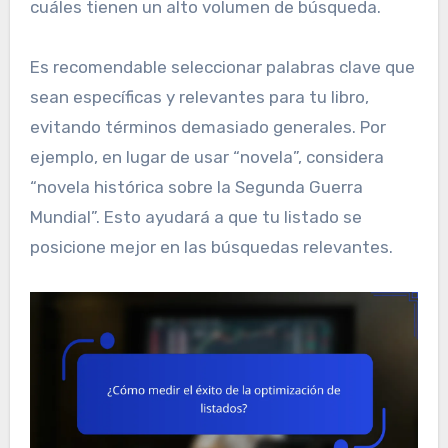
cuáles tienen un alto volumen de búsqueda.
Es recomendable seleccionar palabras clave que
sean específicas y relevantes para tu libro,
evitando términos demasiado generales. Por
ejemplo, en lugar de usar “novela”, considera
“novela histórica sobre la Segunda Guerra
Mundial”. Esto ayudará a que tu listado se
posicione mejor en las búsquedas relevantes.