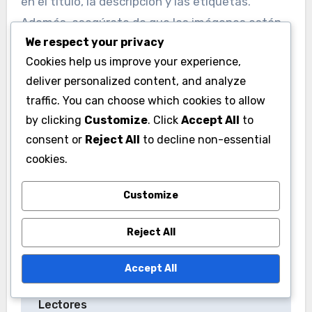
en el título, la descripción y las etiquetas.
Además, asegúrate de que las imágenes estén
We respect your privacy
optimizadas con texto alternativo que incluya
Cookies help us improve your experience,
palabras clave, lo que puede ayudar a mejorar el
deliver personalized content, and analyze
SEO del listado.
traffic. You can choose which cookies to allow
by clicking
Customize
. Click
Accept All
to
consent or
Reject All
to decline non-essential
cookies.
Customize
Post
Impacto de los
Análisis de Datos de
navigation
Reject All
Pre-Orders: Boost de
Ventas: Métricas,
Ventas, Visibilidad y
Ideas y Toma de
Accept All
Engagement de
Decisiones
Lectores