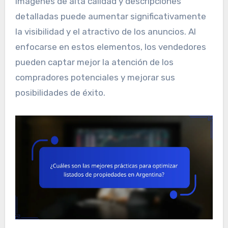
imágenes de alta calidad y descripciones
detalladas puede aumentar significativamente
la visibilidad y el atractivo de los anuncios. Al
enfocarse en estos elementos, los vendedores
pueden captar mejor la atención de los
compradores potenciales y mejorar sus
posibilidades de éxito.