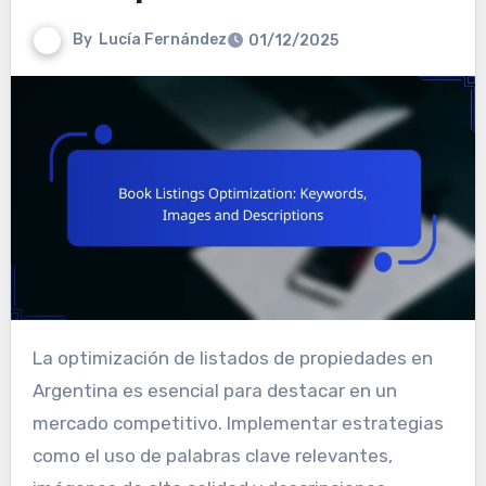
By
Lucía Fernández
01/12/2025
La optimización de listados de propiedades en
Argentina es esencial para destacar en un
mercado competitivo. Implementar estrategias
como el uso de palabras clave relevantes,