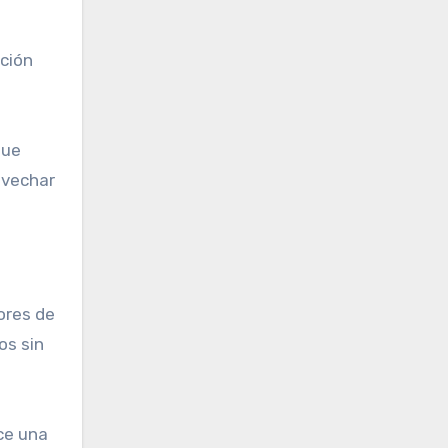
pción
que
ovechar
dores de
os sin
ce una