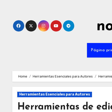
Skip
to
content
no
Página pri
Home
Herramientas Esenciales para Autores
Herramie
Herramientas Esenciales para Autores
Herramientas de edici