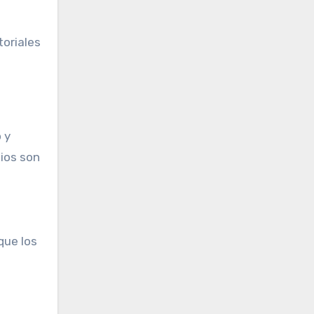
toriales
 y
dios son
que los