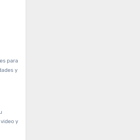
les para
dades y
u
 video y