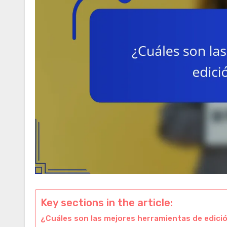
Key sections in the article:
¿Cuáles son las mejores herramientas de edici